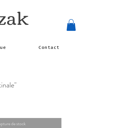
rzak
que
Contact
inale"
pture de stock