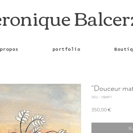
ronique Balce
propos
portfolio
Bouti
"Douceur mat
SKU : VBMF1
Prix
350,00 €
Ru