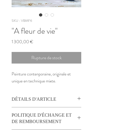
SKU : VBMF6
"A fleur de vie"
Prix
1 300,00 €
Rupture de stock
Peinture contenporaine, originale et
unique en technique mixte.
DÉTAILS D'ARTICLE
Format :
90/70 cm
POLITIQUE D'ÉCHANGE ET
Technique :
feuillage est en collage sur fond
DE REMBOURSEMENT
peinture acrylique et macération de café.
Feuille d'or . Vernis mat.