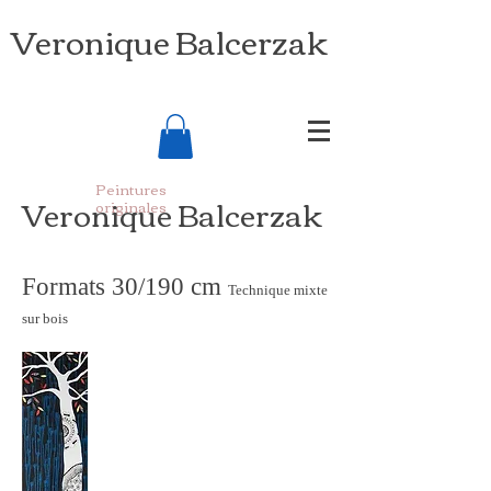
Veronique Balcerzak
Peintures
Veronique Balcerzak
originales
Formats 30/190 cm
Technique mixte
sur bois