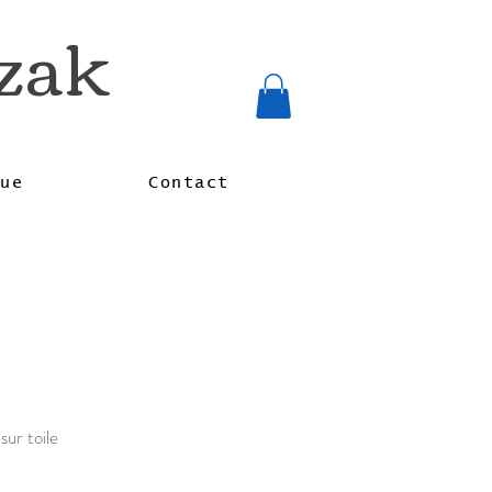
rzak
que
Contact
sur toile