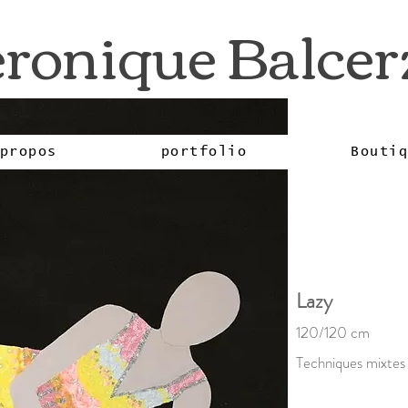
ronique Balce
propos
portfolio
Bouti
Lazy
120/120 cm
Techniques mixtes 