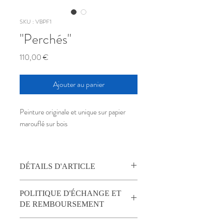
SKU : VBPF1
"Perchés"
Prix
110,00 €
Ajouter au panier
Peinture originale et unique sur papier
marouflé sur bois
DÉTAILS D'ARTICLE
Aquarelle et café sur papier marouflé sur
POLITIQUE D'ÉCHANGE ET
bois angle arrondi en bas à droite
DE REMBOURSEMENT
(signature)
format 10/35 cm